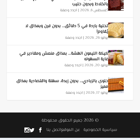
بالخلاط وبدون حليب
أغسطس 6, 2026
|
اجدد وصفة
تحلية باردة في 5 دقائق… بدون فرن وبمذاق لا
يُقاوم!
يوليو 26, 2026
|
اجدد وصفة
كيكة الليمون الهشة… بمذاق منعش ومقادير في
غاية السهوله
يوليو 20, 2026
|
اجدد وصفة
حلوى بالزبادي… بدون زبدة، سهلة واقتصادية بمذاق
مميز
يوليو 17, 2026
|
اجدد وصفة
© 2026 جميع الحقوق محفوظة
سياسية الخصوصية
عن الموقع
اتصل بنا