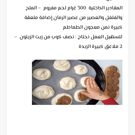
المقادير الداخلية 300 غرام لحم مفروم – الملح
والفلفل والعصير من عصير الرمان إضافة ملعقة
كبيرة نمن معجون الطماطم
لتسهيل العمل نحتاج : نصف كوب من زيت الزيتون –
2 ملاعق كبيرة الزبدة