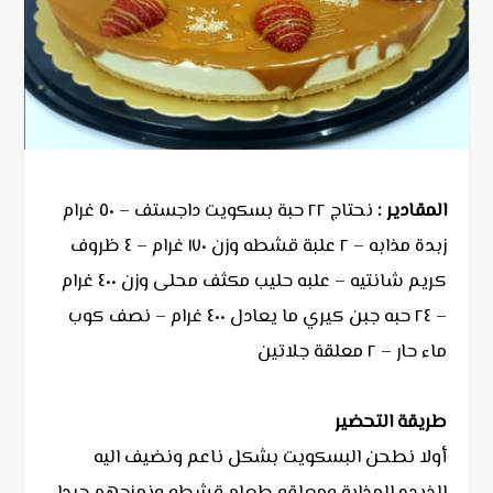
المقادير :
نحتاج ٢٢ حبة بسكويت داجستف – ٥٠ غرام
زبدة مذابه – ٢ علبة قشطه وزن ١٧٠ غرام – ٤ ظروف
كريم شانتيه – علبه حليب مكثف محلى وزن ٤٠٠ غرام
– ٢٤ حبه جبن كيري ما يعادل ٤٠٠ غرام – نصف كوب
ماء حار – ٢ معلقة جلاتين
طريقة التحضير
أولا نطحن البسكويت بشكل ناعم ونضيف اليه
الذبده المذابة ومعلقه طعام قشطه ونمزجهم جيدا