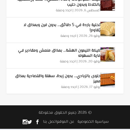
بالخلاط وبدون حليب
أغسطس 6, 2026
|
اجدد وصفة
تحلية باردة في 5 دقائق… بدون فرن وبمذاق لا
يُقاوم!
يوليو 26, 2026
|
اجدد وصفة
كيكة الليمون الهشة… بمذاق منعش ومقادير في
غاية السهوله
يوليو 20, 2026
|
اجدد وصفة
حلوى بالزبادي… بدون زبدة، سهلة واقتصادية بمذاق
مميز
يوليو 17, 2026
|
اجدد وصفة
© 2026 جميع الحقوق محفوظة
سياسية الخصوصية
عن الموقع
اتصل بنا