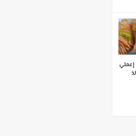
 إعملي
ذ