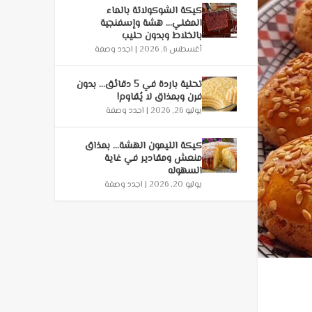
كيكة الشوكولاتة بالماء
المغلي… هشة وإسفنجية
بالخلاط وبدون حليب
أغسطس 6, 2026
|
اجدد وصفة
تحلية باردة في 5 دقائق… بدون
فرن وبمذاق لا يُقاوم!
يوليو 26, 2026
|
اجدد وصفة
كيكة الليمون الهشة… بمذاق
منعش ومقادير في غاية
السهوله
يوليو 20, 2026
|
اجدد وصفة