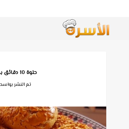
حلوة 10 دقائق بدون زبدة هشيشة بمكونات اقتصادية
تم النشر بواسطة٪