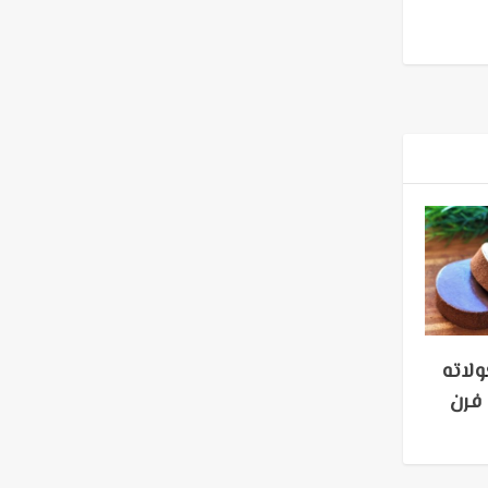
اته
فرن