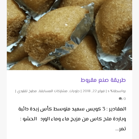
طريقة صنع مقروط
بواسطة٪ s |
فبراير 22, 2018
|
حلويات
,
مشاركات المسابقة
,
مطبخ تقليدي
|
0
المقادير : 3 كويس سميد متوسط كأس زبدة دائبة
وباردة ملح كاس من مزيج ماء وماء الورد الحشو :
تمر...