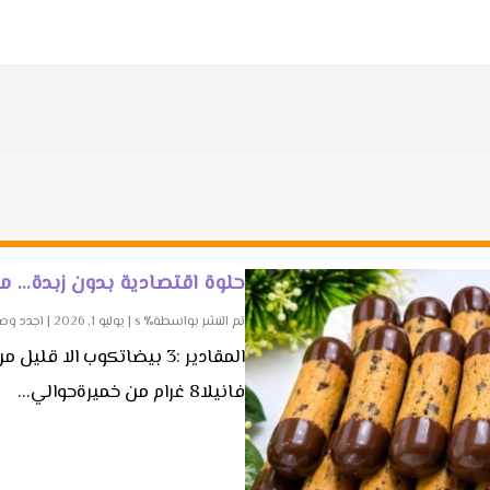
حلوة اقتصادية بدون زبدة… م
تم النشر بواسطة٪ s |
يوليو 1, 2026
|
اجدد وص
فانيلا8 غرام من خميرةحوالي...