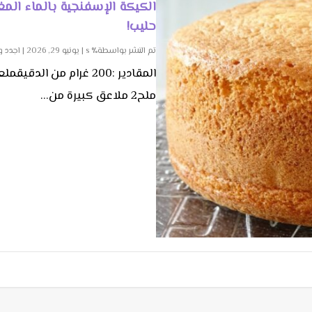
الكيكة الإسفنجية بالماء الم
حليب!
تم النشر بواسطة٪ s |
يونيو 29, 2026
|
اجدد 
المقادير :200 غرام من 
ملح2 ملاعق كبيرة من...