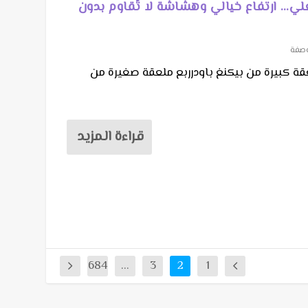
غلي… ارتفاع خيالي وهشاشة لا تُقاوم بدون
وصفة
الدقيقملعقة كبيرة من بيكنغ باودرربع ملعقة صغيرة من
قراءة المزيد
684
...
3
2
1