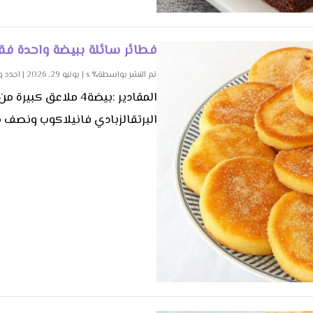
فطائر سائلة ببيضة واحدة ف
تم النشر بواسطة٪ s |
يونيو 29, 2026
|
اجدد 
البرتقالزبادي فانيلاكوب ونصف م