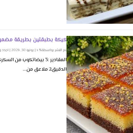
كيكة بطبقتين بطريقة مضمونة
تم النشر بواسطة٪ s |
يونيو 30, 2026
|
اجدد 
الدقيق2 ملاعق من...