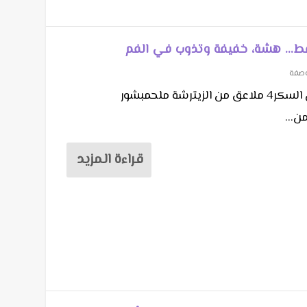
قط… هشة، خفيفة وتذوب في الفم
وصفة
المقادير :بيضة4 ملاعق كبيرة من السكر4 ملاعق من الزيترشة ملحمبشور
ن...
قراءة المزيد