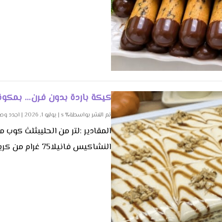
كيكة باردة بدون فرن… بمكو
تم النشر بواسطة٪ s |
يوليو 1, 2026
|
اجدد وص
النشاكيس فانيلا75 غرام من كريم...