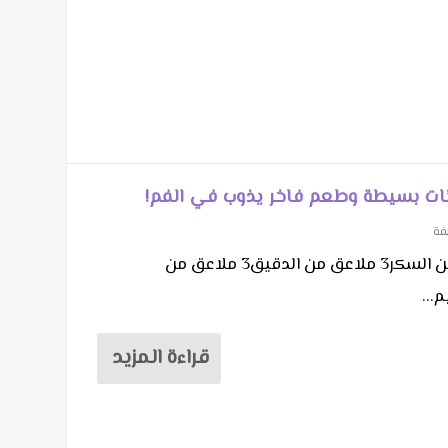
نات بسيطة وطعم فاخر يذوب في الفم!
فة
المقادير :لتر من الحليبثلث كوب من السكر3 ملاعق من الدقيق3 ملاعق من
قراءة المزيد