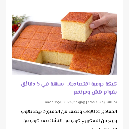
كيكة يومية اقتصادية… سهلة في 5 دقائق
بقوام هش ومرتفع
تم النشر بواسطة٪ s |
يونيو 27, 2026
|
اجدد وصفة
المقادير :2 اكواب ونصف من الدقيق3 بيضاتكوب
وربع من السكرربع كوب من النشانصف كوب من