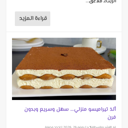
الزيت2 ملاعق...
قراءة المزيد
ألذ تيراميسو منزلي… سهل وسريع وبدون
فرن
تم النشر بواسطة٪ s |
يونيو 26, 2026
|
اجدد وصفة