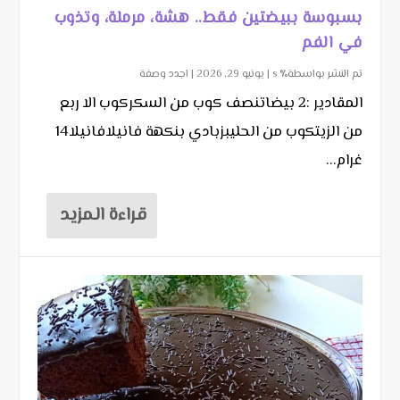
بسبوسة ببيضتين فقط.. هشة، مرملة، وتذوب
في الفم
تم النشر بواسطة٪ s |
يونيو 29, 2026
|
اجدد وصفة
المقادير :2 بيضاتنصف كوب من السكركوب الا ربع
من الزيتكوب من الحليبزبادي بنكهة فانيلافانيلا14
غرام...
قراءة المزيد