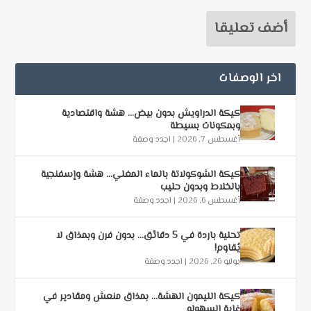
اخر الوصفات
كيكة الدراويش بدون بيض… هشة واقتصادية
وبمكونات بسيطة
أغسطس 7, 2026
|
اجدد وصفة
كيكة الشوكولاتة بالماء المغلي… هشة وإسفنجية
بالخلاط وبدون حليب
أغسطس 6, 2026
|
اجدد وصفة
تحلية باردة في 5 دقائق… بدون فرن وبمذاق لا
يُقاوم!
يوليو 26, 2026
|
اجدد وصفة
كيكة الليمون الهشة… بمذاق منعش ومقادير في
غاية السهوله